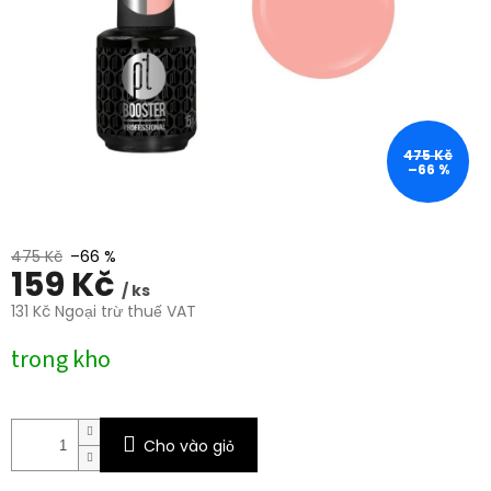
trên
5
sao.
475 Kč
–66 %
475 Kč
–66 %
159 Kč
/ ks
131 Kč Ngoại trừ thuế VAT
Giá
trong kho
đo
lường:
Cho vào giỏ