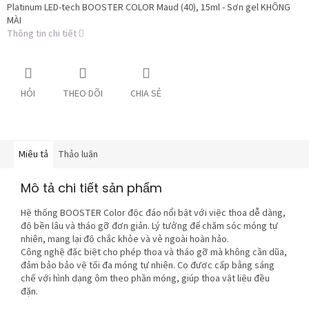
Platinum LED-tech BOOSTER COLOR Maud (40), 15ml - Sơn gel KHÔNG
MÀI
Thông tin chi tiết
HỎI
THEO DÕI
CHIA SẺ
Miêu tả
Thảo luận
Mô tả chi tiết sản phẩm
Hệ thống BOOSTER Color độc đáo nổi bật với việc thoa dễ dàng,
độ bền lâu và tháo gỡ đơn giản. Lý tưởng để chăm sóc móng tự
nhiên, mang lại độ chắc khỏe và vẻ ngoài hoàn hảo.
Công nghệ đặc biệt cho phép thoa và tháo gỡ mà không cần dũa,
đảm bảo bảo vệ tối đa móng tự nhiên. Cọ được cấp bằng sáng
chế với hình dạng ôm theo phần móng, giúp thoa vật liệu đều
đặn.