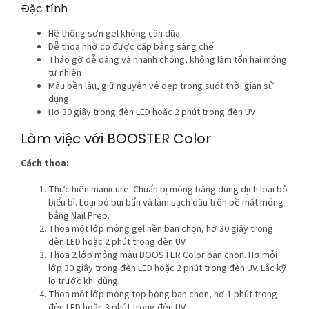
Đặc tính
Hệ thống sơn gel không cần dũa
Dễ thoa nhờ cọ được cấp bằng sáng chế
Tháo gỡ dễ dàng và nhanh chóng, không làm tổn hại móng
tự nhiên
Màu bền lâu, giữ nguyên vẻ đẹp trong suốt thời gian sử
dụng
Hơ 30 giây trong đèn LED hoặc 2 phút trong đèn UV
Làm việc với BOOSTER Color
Cách thoa:
Thực hiện manicure. Chuẩn bị móng bằng dung dịch loại bỏ
biểu bì. Loại bỏ bụi bẩn và làm sạch dầu trên bề mặt móng
bằng Nail Prep.
Thoa một lớp mỏng gel nền bạn chọn, hơ 30 giây trong
đèn LED hoặc 2 phút trong đèn UV.
Thoa 2 lớp mỏng màu BOOSTER Color bạn chọn. Hơ mỗi
lớp 30 giây trong đèn LED hoặc 2 phút trong đèn UV. Lắc kỹ
lọ trước khi dùng.
Thoa một lớp mỏng top bóng bạn chọn, hơ 1 phút trong
đèn LED hoặc 3 phút trong đèn UV.