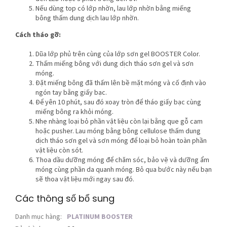
Nếu dùng top có lớp nhờn, lau lớp nhờn bằng miếng
bông thấm dung dịch lau lớp nhờn.
Cách tháo gỡ:
Dũa lớp phủ trên cùng của lớp sơn gel BOOSTER Color.
Thấm miếng bông với dung dịch tháo sơn gel và sơn
móng.
Đặt miếng bông đã thấm lên bề mặt móng và cố định vào
ngón tay bằng giấy bạc.
Để yên 10 phút, sau đó xoay tròn để tháo giấy bạc cùng
miếng bông ra khỏi móng.
Nhẹ nhàng loại bỏ phần vật liệu còn lại bằng que gỗ cam
hoặc pusher. Lau móng bằng bông cellulose thấm dung
dịch tháo sơn gel và sơn móng để loại bỏ hoàn toàn phần
vật liệu còn sót.
Thoa dầu dưỡng móng để chăm sóc, bảo vệ và dưỡng ẩm
móng cùng phần da quanh móng. Bỏ qua bước này nếu bạn
sẽ thoa vật liệu mới ngay sau đó.
Các thông số bổ sung
Danh mục hàng
:
PLATINUM BOOSTER