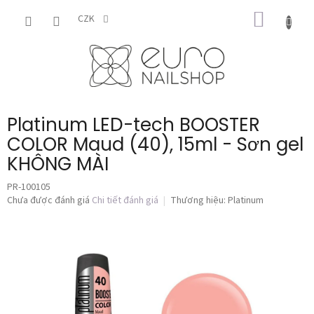
Chuyển
GIỎ
qua
CZK
phần
HÀNG
nội
dung
Platinum LED-tech BOOSTER
COLOR Maud (40), 15ml - Sơn gel
KHÔNG MÀI
PR-100105
Đánh
Chưa được đánh giá
Chi tiết đánh giá
Thương hiệu:
Platinum
giá
trung
bình
của
sản
phẩm
là
0,0