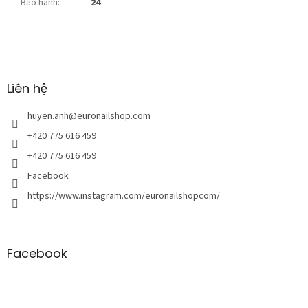
Bảo hành
:
24
C
h
â
n
Liên hệ
t
r
huyen.anh
@
euronailshop.com
a
+420 775 616 459
n
+420 775 616 459
g
Facebook
https://www.instagram.com/euronailshopcom/
Facebook