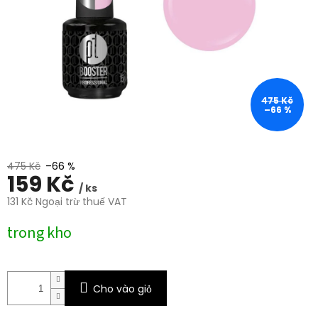
trên
5
sao.
475 Kč
–66 %
475 Kč
–66 %
159 Kč
/ ks
131 Kč Ngoại trừ thuế VAT
Giá
trong kho
đo
lường:
Cho vào giỏ