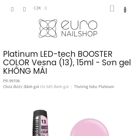
Chuyển
GIỎ
qua
CZK
phần
HÀNG
nội
dung
Platinum LED-tech BOOSTER
COLOR Vesna (13), 15ml - Sơn gel
KHÔNG MÀI
PR-99706
Đánh
Chưa được đánh giá
Chi tiết đánh giá
Thương hiệu:
Platinum
giá
trung
bình
của
sản
phẩm
là
0,0