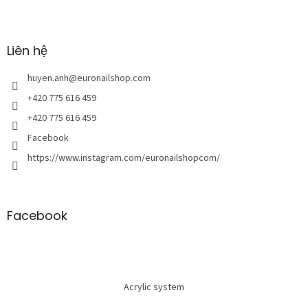
C
h
â
n
Liên hệ
t
r
huyen.anh
@
euronailshop.com
a
+420 775 616 459
n
+420 775 616 459
g
Facebook
https://www.instagram.com/euronailshopcom/
Facebook
Acrylic system