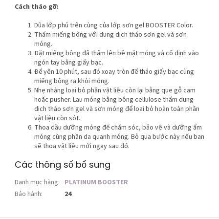
Cách tháo gỡ:
Dũa lớp phủ trên cùng của lớp sơn gel BOOSTER Color.
Thấm miếng bông với dung dịch tháo sơn gel và sơn
móng.
Đặt miếng bông đã thấm lên bề mặt móng và cố định vào
ngón tay bằng giấy bạc.
Để yên 10 phút, sau đó xoay tròn để tháo giấy bạc cùng
miếng bông ra khỏi móng.
Nhẹ nhàng loại bỏ phần vật liệu còn lại bằng que gỗ cam
hoặc pusher. Lau móng bằng bông cellulose thấm dung
dịch tháo sơn gel và sơn móng để loại bỏ hoàn toàn phần
vật liệu còn sót.
Thoa dầu dưỡng móng để chăm sóc, bảo vệ và dưỡng ẩm
móng cùng phần da quanh móng. Bỏ qua bước này nếu bạn
sẽ thoa vật liệu mới ngay sau đó.
Các thông số bổ sung
Danh mục hàng
:
PLATINUM BOOSTER
Bảo hành
:
24