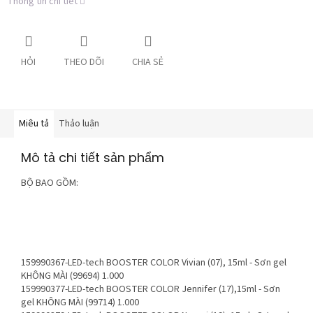
Thông tin chi tiết
HỎI
THEO DÕI
CHIA SẺ
Miêu tả
Thảo luận
Mô tả chi tiết sản phẩm
BỘ BAO GỒM:
159990367-LED-tech BOOSTER COLOR Vivian (07), 15ml - Sơn gel
KHÔNG MÀI (99694)
1.000
159990377-LED-tech BOOSTER COLOR Jennifer (17),15ml - Sơn
gel KHÔNG MÀI (99714)
1.000