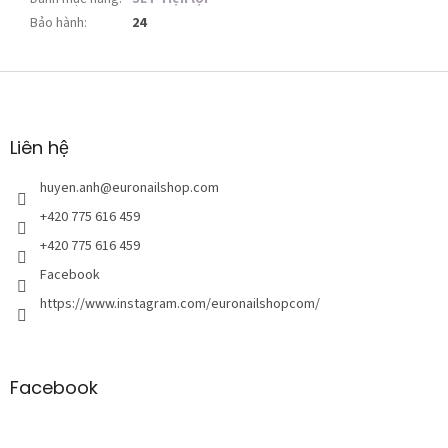
Bảo hành
:
24
C
h
â
n
Liên hệ
t
r
huyen.anh
@
euronailshop.com
a
+420 775 616 459
n
+420 775 616 459
g
Facebook
https://www.instagram.com/euronailshopcom/
Facebook