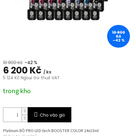
sao.
10 800
Kč
–42 %
10 800 Kč
–42 %
6 200 Kč
/ ks
5 124 Kč Ngoại trừ thuế VAT
Giá
trong kho
đo
lường:
Cho vào giỏ
Platinum BỘ PRO LED-tech BOOSTER COLOR 24x15ml