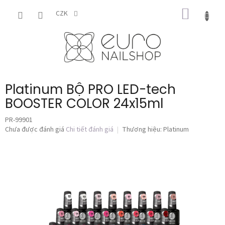
Chuyển
GIỎ
qua
CZK
phần
HÀNG
nội
dung
Platinum BỘ PRO LED-tech
BOOSTER COLOR 24x15ml
PR-99901
Đánh
Chưa được đánh giá
Chi tiết đánh giá
Thương hiệu:
Platinum
giá
trung
bình
của
sản
phẩm
là
0,0
trên
5