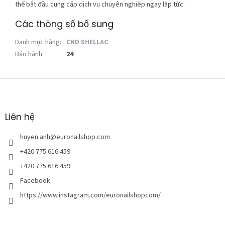
thể bắt đầu cung cấp dịch vụ chuyên nghiệp ngay lập tức.
Các thông số bổ sung
Danh mục hàng
:
CND SHELLAC
Bảo hành
:
24
C
h
â
n
Liên hệ
t
r
huyen.anh
@
euronailshop.com
a
+420 775 616 459
n
+420 775 616 459
g
Facebook
https://www.instagram.com/euronailshopcom/