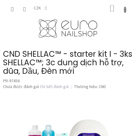
Chuyển
GIỎ
qua
CZK
phần
HÀNG
nội
dung
CND SHELLAC™ - starter kit I - 3ks
SHELLAC™; 3c dung dịch hỗ trợ,
dũa, Dầu, Đèn mới
PR-97456
Đánh
Chưa được đánh giá
Chi tiết đánh giá
Thương hiệu:
CND
giá
trung
bình
của
sản
phẩm
là
0,0