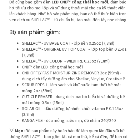
Bộ cũng bao gồm
đèn LED CND™ công thái học mới
, đảm bảo
hơ tối ưu cho mọi lớp và sử dụng thoải mái cho cả kỹ thuật viên
lẫn khách hàng. Nhờ bộ sản phẩm này, bạn có thể thực hiện trọn
vẹn dịch vụ SHELLAC™ – từ chuẩn bị, tạo màu đến tẩy nhẹ nhàng.
Bộ sản phẩm gồm:
SHELLAC™ - UV BASE COAT - lớp nền 0.25oz (7,3ml)
SHELLAC™ - ORIGINAL UV TOP COAT - lớp top bền 0.25oz
(7,3ml)
SHELLAC™ - UV COLOR - WILDFIRE 0.25oz (7,3ml)
CND™ đèn LED công thái học mới
CND OFFLY FAST MOISTURIZING REMOVER 2oz (59ml) -
dung dịch tẩy dưỡng ẩm cho Shellac, Vinylux, Creative P.
SCRUB FRESH - làm sạch và khử nước tạm thời bề mặt
móng 2oz (59ml)
CUTICLE ERASER - dung dịch loại bỏ biểu bì và dưỡng bề
mặt móng 0.5oz (15ml)
SOLAR OIL - dầu dưỡng tự nhiên chứa vitamin E 0.125oz
(3.7ml)
KANGA FILE - dũa mỏng, siêu mịn, độ nhám 240/240
💡
Mẹo:
Bộ sản phẩm này hoàn hảo để làm quen lần đầu với hệ
thống SHELLAC™ – bao gồm tất cả mọi thứ, kể cả đèn, để bạn có