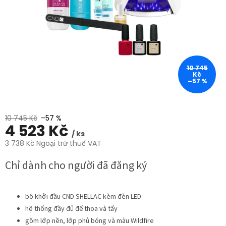
trên
5
sao.
10 745
Kč
–57 %
10 745 Kč
–57 %
4 523 Kč
/ ks
3 738 Kč Ngoại trừ thuế VAT
Giá
Chỉ dành cho người đã đăng ký
đo
lường:
bộ khởi đầu CND SHELLAC kèm đèn LED
hệ thống đầy đủ để thoa và tẩy
gồm lớp nền, lớp phủ bóng và màu Wildfire