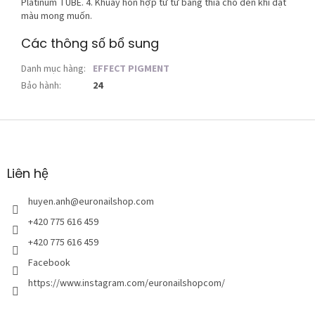
Platinum TUBE. 4. Khuấy hỗn hợp từ từ bằng thìa cho đến khi đạt
màu mong muốn.
Các thông số bổ sung
Danh mục hàng
:
EFFECT PIGMENT
Bảo hành
:
24
C
h
â
n
Liên hệ
t
r
huyen.anh
@
euronailshop.com
a
+420 775 616 459
n
+420 775 616 459
g
Facebook
https://www.instagram.com/euronailshopcom/