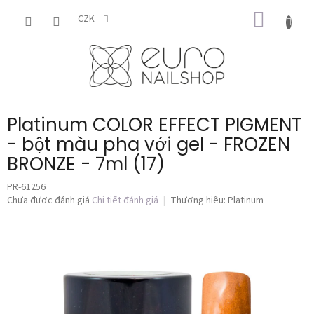
Chuyển
GIỎ
qua
CZK
phần
HÀNG
nội
dung
Platinum COLOR EFFECT PIGMENT
- bột màu pha với gel - FROZEN
BRONZE - 7ml (17)
PR-61256
Đánh
Chưa được đánh giá
Chi tiết đánh giá
Thương hiệu:
Platinum
giá
trung
bình
của
sản
phẩm
là
0,0