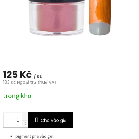
trên
5
sao.
125 Kč
/ ks
103 Kč Ngoại trừ thuế VAT
Giá
trong kho
đo
lường:
Cho vào giỏ
pigment pha vào gel