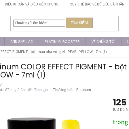
ĐIỀU KHOẢN VÀ ĐIỀU KIỆN CHUNG
QUY CHẾ BẢO VỆ DỮ LIỆU CÁ NHÂN
TÌM KIẾM
CND SHELLAC
PLATINUM BOOSTER
VỀ CHÚNG TÔI
L
FECT PIGMENT - bột màu pha với gel - PEARL YELLOW - 7ml (1)
tinum COLOR EFFECT PIGMENT - bột m
LOW - 7ml (1)
9
ợc đánh giá
Chi tiết đánh giá
Thương hiệu:
Platinum
125
103 Kč N
Giá
trong
đo
lường: