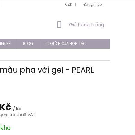
LIÊN HỆ
THỦ TỤC KHIẾU NẠI
CZK
Đăng nhập
GIỎ
Giỏ hàng trống
HÀNG
IÊN HỆ
BLOG
6 LỢI ÍCH CỦA HỢP TÁC
àu pha với gel - PEARL
 Kč
/ ks
goại trừ thuế VAT
 kho