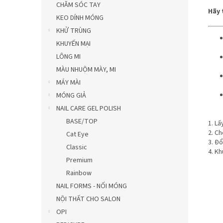
CHĂM SÓC TAY
Hãy 
KEO DÍNH MÓNG
KHỬ TRÙNG
KHUYẾN MẠI
LÔNG MI
MÀU NHUỘM MÀY, MI
MÁY MÀI
MÓNG GIẢ
NAIL CARE GEL POLISH
BASE/TOP
1. Lấ
2. C
Cat Eye
3. Đ
Classic
4. K
Premium
Rainbow
NAIL FORMS - NỐI MÓNG
NỘI THẤT CHO SALON
OPI