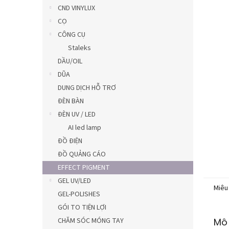
0,0
CND VINYLUX
trên
CỌ
5
CÔNG CỤ
sao.
Staleks
DẦU/OIL
DŨA
DUNG DỊCH HỖ TRƠ
ĐÈN BÀN
ĐÈN UV / LED
AI led lamp
ĐỒ ĐIỆN
ĐỒ QUẢNG CÁO
EFFECT PIGMENT
GEL UV/LED
Miêu
GEL-POLISHES
GÓI TO TIỆN LỢI
CHĂM SÓC MÓNG TAY
Mô 