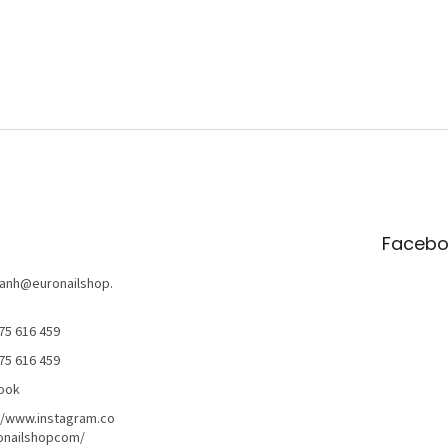
Facebo
anh
@
euronailshop.
75 616 459
75 616 459
ook
//www.instagram.co
onailshopcom/