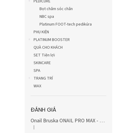
PEDICURE
Bọt chăm sóc chân
NBC spa
Platinum FOOT-tech pedikúra
PHỤ KIỆN
PLATINUM BOOSTER
QUÀ CHO KHÁCH
SET Tiện lợi
SKINCARE
SPA
TRANG TRÍ
WAX
ĐÁNH GIÁ
Onail Bruska ONAIL PRO MAX - MÀU TRẮNG, bao gồm bộ mũi khoan carbide và kim cương (10 món)
|
Đánh giá sản phẩm là 5 trên 5 sao.