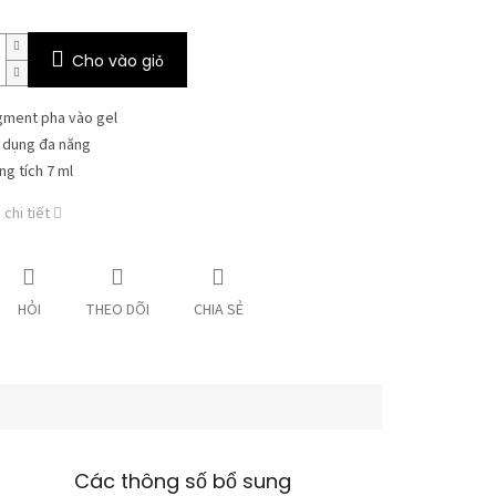
Cho vào giỏ
gment pha vào gel
 dụng đa năng
ng tích 7 ml
chi tiết
HỎI
THEO DÕI
CHIA SẺ
Các thông số bổ sung