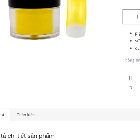
pi
sử
du
Thông tin 
IN
 tả
Thảo luận
tả chi tiết sản phẩm