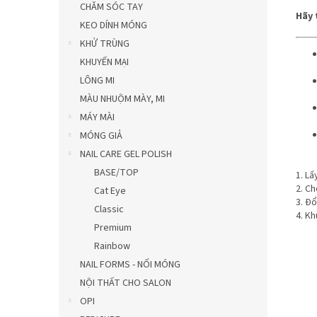
CHĂM SÓC TAY
Hãy 
KEO DÍNH MÓNG
KHỬ TRÙNG
KHUYẾN MẠI
LÔNG MI
MÀU NHUỘM MÀY, MI
MÁY MÀI
MÓNG GIẢ
NAIL CARE GEL POLISH
BASE/TOP
1. Lấ
2. C
Cat Eye
3. Đ
Classic
4. K
Premium
Rainbow
NAIL FORMS - NỐI MÓNG
NỘI THẤT CHO SALON
OPI