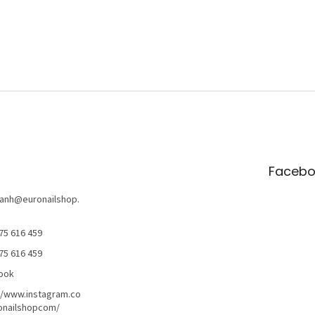
Facebo
anh
@
euronailshop.
75 616 459
75 616 459
ook
//www.instagram.co
onailshopcom/