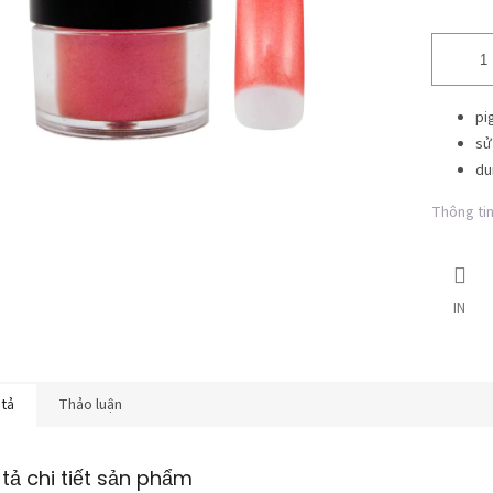
pi
sử
du
Thông tin 
IN
 tả
Thảo luận
tả chi tiết sản phẩm