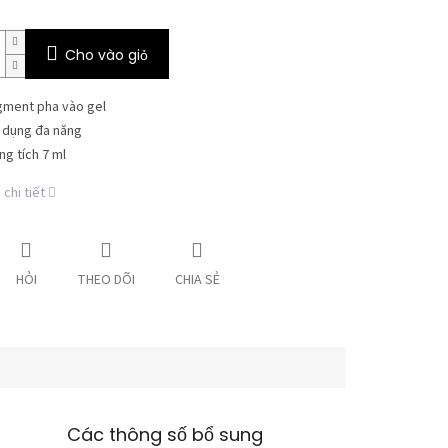
Cho vào giỏ
gment pha vào gel
 dụng đa năng
ng tích 7 ml
chi tiết
HỎI
THEO DÕI
CHIA SẺ
Các thông số bổ sung