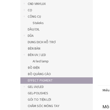
0,0
CND VINYLUX
trên
CỌ
5
CÔNG CỤ
sao.
Staleks
DẦU/OIL
DŨA
DUNG DỊCH HỖ TRƠ
ĐÈN BÀN
ĐÈN UV / LED
AI led lamp
ĐỒ ĐIỆN
ĐỒ QUẢNG CÁO
EFFECT PIGMENT
GEL UV/LED
Miêu
GEL-POLISHES
GÓI TO TIỆN LỢI
CHĂM SÓC MÓNG TAY
Mô 