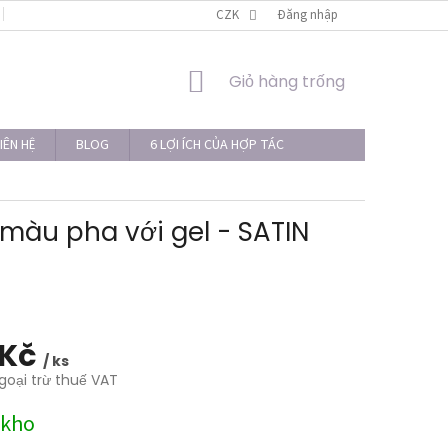
LIÊN HỆ
THỦ TỤC KHIẾU NẠI
CZK
Đăng nhập
GIỎ
Giỏ hàng trống
HÀNG
IÊN HỆ
BLOG
6 LỢI ÍCH CỦA HỢP TÁC
àu pha với gel - SATIN
 Kč
/ ks
goại trừ thuế VAT
 kho