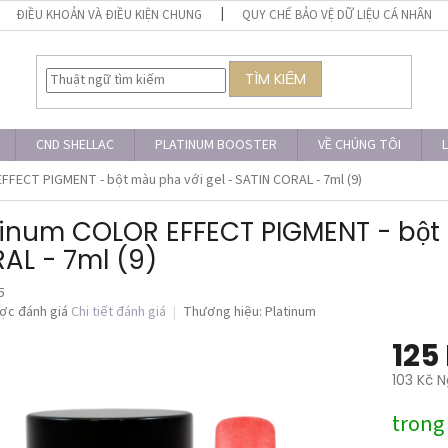
ĐIỀU KHOẢN VÀ ĐIỀU KIỆN CHUNG
QUY CHẾ BẢO VỆ DỮ LIỆU CÁ NHÂN
TÌM KIẾM
CND SHELLAC
PLATINUM BOOSTER
VỀ CHÚNG TÔI
L
FECT PIGMENT - bột màu pha với gel - SATIN CORAL - 7ml (9)
tinum COLOR EFFECT PIGMENT - bột m
AL - 7ml (9)
5
ợc đánh giá
Chi tiết đánh giá
Thương hiệu:
Platinum
125
103 Kč N
Giá
trong
đo
lường: