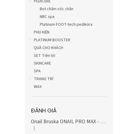
PEDICURE
Bọt chăm sóc chân
NBC spa
Platinum FOOT-tech pedikúra
PHỤ KIỆN
PLATINUM BOOSTER
QUÀ CHO KHÁCH
SET Tiện lợi
SKINCARE
SPA
TRANG TRÍ
WAX
ĐÁNH GIÁ
Onail Bruska ONAIL PRO MAX - MÀU TRẮNG, bao gồm bộ mũi khoan carbide và kim cương (10 món)
|
Đánh giá sản phẩm là 5 trên 5 sao.