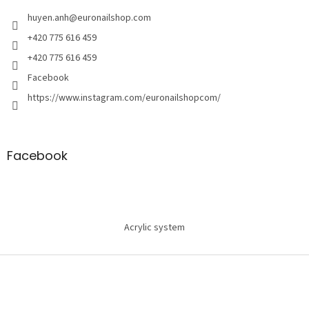
t
r
huyen.anh
@
euronailshop.com
a
+420 775 616 459
n
+420 775 616 459
g
Facebook
https://www.instagram.com/euronailshopcom/
Facebook
Acrylic system