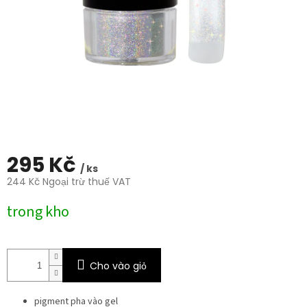
trên
5
sao.
295 Kč
/ ks
244 Kč Ngoại trừ thuế VAT
Giá
trong kho
đo
lường:
Cho vào giỏ
pigment pha vào gel