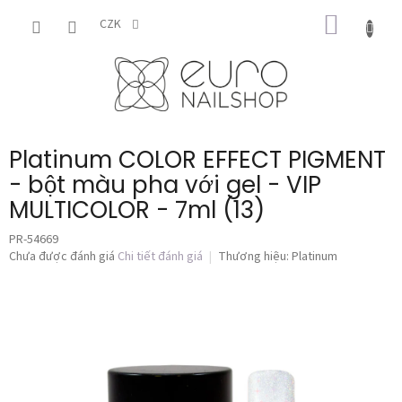
Chuyển
GIỎ
qua
CZK
phần
HÀNG
nội
dung
Platinum COLOR EFFECT PIGMENT
- bột màu pha với gel - VIP
MULTICOLOR - 7ml (13)
PR-54669
Đánh
Chưa được đánh giá
Chi tiết đánh giá
Thương hiệu:
Platinum
giá
trung
bình
của
sản
phẩm
là
0,0