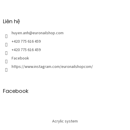
C
h
â
n
Liên hệ
t
r
huyen.anh
@
euronailshop.com
a
+420 775 616 459
n
+420 775 616 459
g
Facebook
https://www.instagram.com/euronailshopcom/
Facebook
Acrylic system