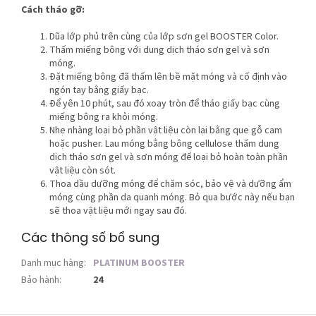
Cách tháo gỡ:
Dũa lớp phủ trên cùng của lớp sơn gel BOOSTER Color.
Thấm miếng bông với dung dịch tháo sơn gel và sơn
móng.
Đặt miếng bông đã thấm lên bề mặt móng và cố định vào
ngón tay bằng giấy bạc.
Để yên 10 phút, sau đó xoay tròn để tháo giấy bạc cùng
miếng bông ra khỏi móng.
Nhẹ nhàng loại bỏ phần vật liệu còn lại bằng que gỗ cam
hoặc pusher. Lau móng bằng bông cellulose thấm dung
dịch tháo sơn gel và sơn móng để loại bỏ hoàn toàn phần
vật liệu còn sót.
Thoa dầu dưỡng móng để chăm sóc, bảo vệ và dưỡng ẩm
móng cùng phần da quanh móng. Bỏ qua bước này nếu bạn
sẽ thoa vật liệu mới ngay sau đó.
Các thông số bổ sung
Danh mục hàng
:
PLATINUM BOOSTER
Bảo hành
:
24