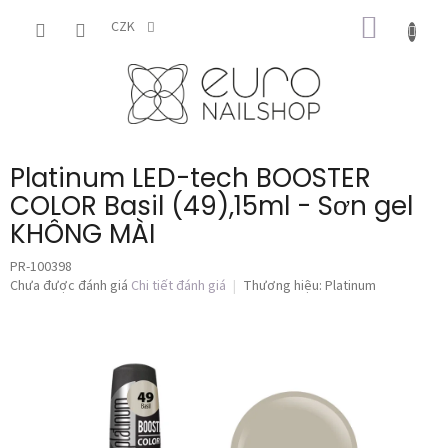
Chuyển
GIỎ
qua
CZK
phần
HÀNG
nội
dung
Platinum LED-tech BOOSTER
COLOR Basil (49),15ml - Sơn gel
KHÔNG MÀI
PR-100398
Đánh
Chưa được đánh giá
Chi tiết đánh giá
Thương hiệu:
Platinum
giá
trung
bình
của
sản
phẩm
là
0,0