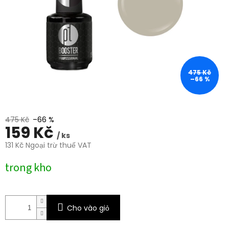
trên
5
sao.
475 Kč
–66 %
475 Kč
–66 %
159 Kč
/ ks
131 Kč Ngoại trừ thuế VAT
Giá
trong kho
đo
lường:
Cho vào giỏ